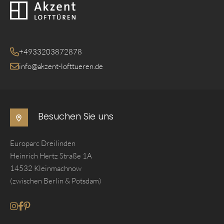
Zurück zur Startseite
+4933203872878
info@akzent-lofttueren.de
Besuchen Sie uns
Europarc Dreilinden
Heinrich Hertz Straße 1A
14532 Kleinmachnow
(zwischen Berlin & Potsdam)
Gehe zum Instagram seite von Akzent Lofttueren
Gehe zum Facebook seite von Akzent Lofttueren
Gehe zum Pinterest seite von Akzent Lofttueren