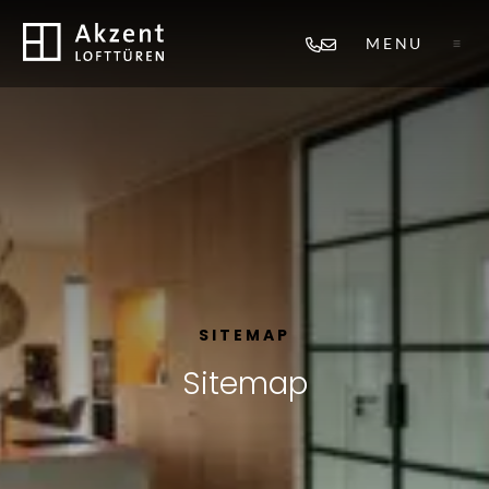
Direct naar content
Terug naar de startpagina
Rufen Sie sofort an
Sofort per E-Mail sen
MENU
SITEMAP
Sitemap