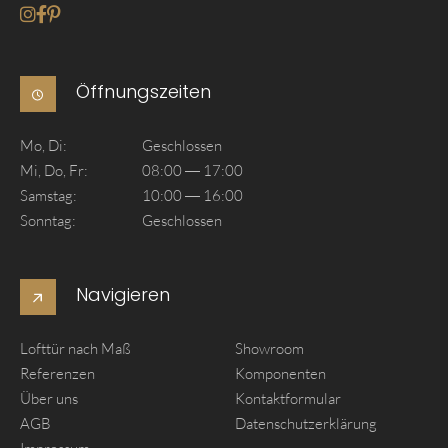
Gehe zum Instagram seite von Akzent Lofttueren
Gehe zum Facebook seite von Akzent Lofttueren
Gehe zum Pinterest seite von Akzent Lofttueren
Öffnungszeiten
Mo, Di:
Geschlossen
Mi, Do, Fr:
08:00 — 17:00
Samstag:
10:00 — 16:00
Sonntag:
Geschlossen
Navigieren
Lofttür nach Maß
Showroom
Referenzen
Komponenten
Über uns
Kontaktformular
AGB
Datenschutzerklärung