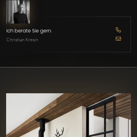
Ich berate Sie gern.
OPEN D
Christian Kresin
OPEN D