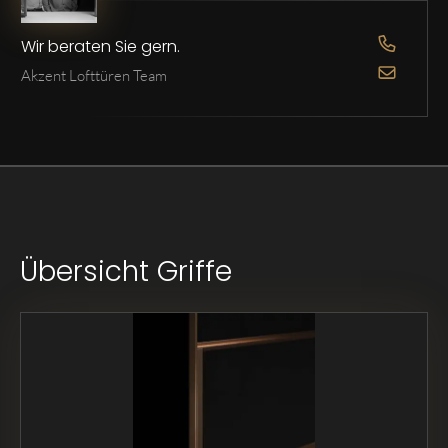
Wir beraten Sie gern.
OPEN D
Akzent Lofttüren Team
OPEN D
Übersicht Griffe