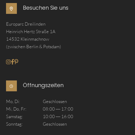
Besuchen Sie uns
Europarc Dreilinden
Heinrich Hertz Straße 1A
14532 Kleinmachnow
(zwischen Berlin & Potsdam)
Gehe zum Instagram seite von Akzent Lofttueren
Gehe zum Facebook seite von Akzent Lofttueren
Gehe zum Pinterest seite von Akzent Lofttueren
Öffnungszeiten
Mo, Di:
Geschlossen
Mi, Do, Fr:
08:00 — 17:00
Samstag:
10:00 — 16:00
Sonntag:
Geschlossen