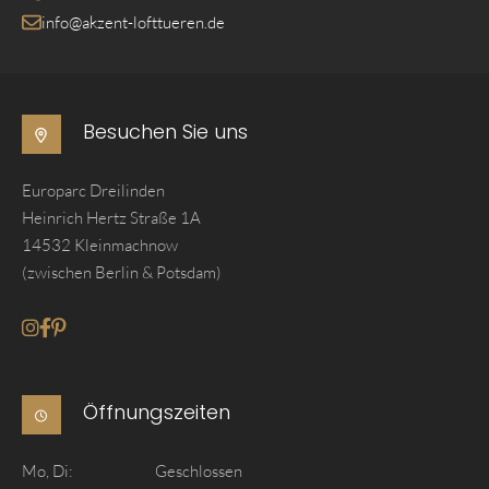
info@akzent-lofttueren.de
Besuchen Sie uns
Europarc Dreilinden
Heinrich Hertz Straße 1A
14532 Kleinmachnow
(zwischen Berlin & Potsdam)
Gehe zum Instagram seite von Akzent Lofttueren
Gehe zum Facebook seite von Akzent Lofttueren
Gehe zum Pinterest seite von Akzent Lofttueren
Öffnungszeiten
Mo, Di:
Geschlossen