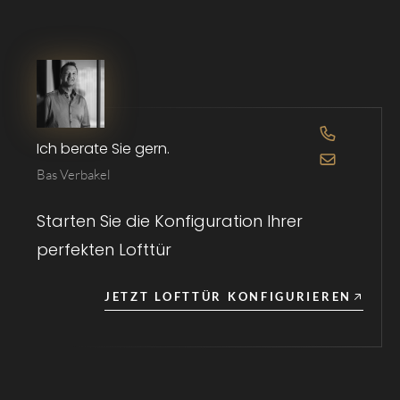
1
2
3
4
5
6
7
8
OPEN DE 
Ich berate Sie gern.
OPEN DE 
Bas Verbakel
Starten Sie die Konfiguration Ihrer
perfekten Lofttür
JETZT LOFTTÜR KONFIGURIEREN