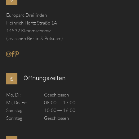
Europarc Dreilinden
Heinrich Hertz Straße 1A
14532 Kleinmachnow
(zwischen Berlin & Potsdam)
Gehe zum Instagram seite von Akzent Lofttueren
Gehe zum Facebook seite von Akzent Lofttueren
Gehe zum Pinterest seite von Akzent Lofttueren
Öffnungszeiten
Mo, Di:
Geschlossen
Mi, Do, Fr:
08:00 — 17:00
Samstag:
10:00 — 16:00
Sonntag:
Geschlossen