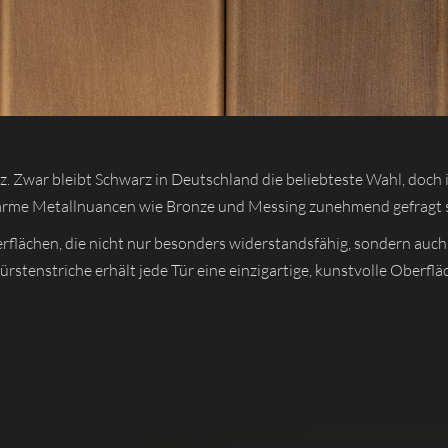
arz. Zwar bleibt Schwarz in Deutschland die beliebteste Wahl, do
rme Metallnuancen wie Bronze und Messing zunehmend gefragt si
rflächen, die nicht nur besonders widerstandsfähig, sondern auch 
stenstriche erhält jede Tür eine einzigartige, kunstvolle Oberflä