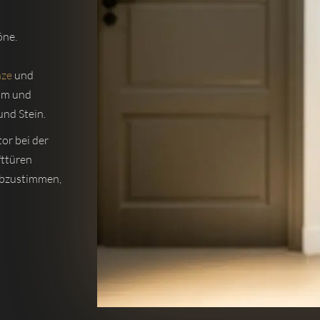
öne.
nze
und
aum und
nd Stein.
or bei der
fttüren
abzustimmen,