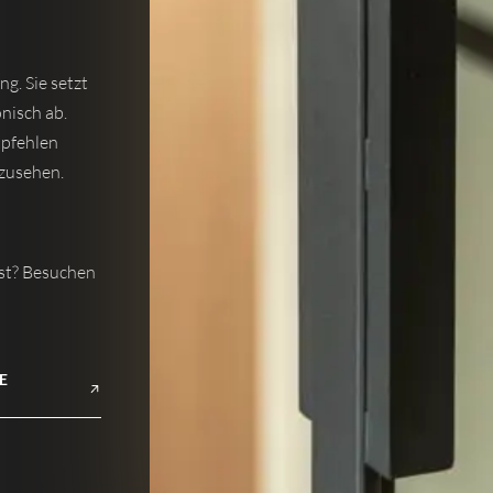
g. Sie setzt
nisch ab.
mpfehlen
nzusehen.
sst? Besuchen
E