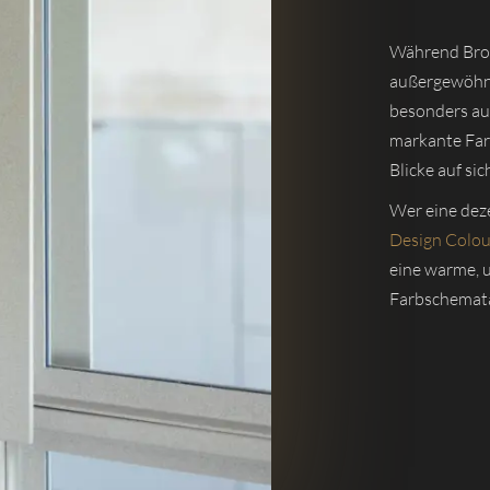
Während Bron
außergewöhnl
besonders au
markante Farb
Blicke auf sic
Wer eine deze
Design Colou
eine warme, 
Farbschemat