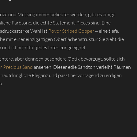
ze und Messing immer beliebter werden, gibt es einige
iche Farbtöne, die echte Statement-Pieces sind. Eine
sdrucksstarke Wahl ist
Royor Striped Copper
– eine tiefe,
e mit einer einzigartigen Oberflächenstruktur. Sie zieht die
h und ist nicht für jedes Interieur geeignet.
ntere, aber dennoch besondere Optik bevorzugt, sollte sich
r Precious Sand
ansehen. Dieser edle Sandton verleiht Räumen
unaufdringliche Eleganz und passt hervorragend zu erdigen
a.