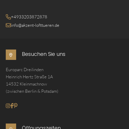
+4933203872878
info@akzent-lofttueren.de
Besuchen Sie uns
Europarc Dreilinden
Heinrich Hertz Straße 1A
14532 Kleinmachnow
(zwischen Berlin & Potsdam)
Gehe zum Instagram seite von Akzent Lofttueren
Gehe zum Facebook seite von Akzent Lofttueren
Gehe zum Pinterest seite von Akzent Lofttueren
Öffnungszeiten